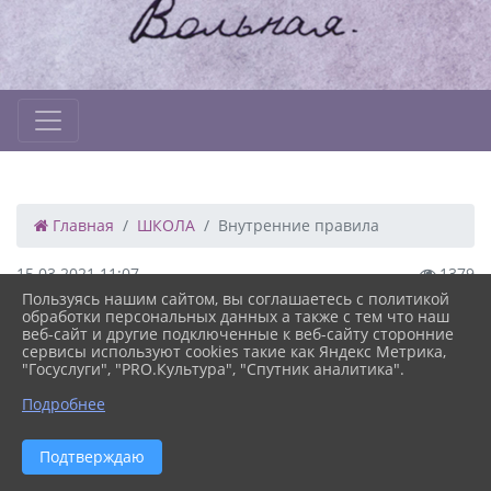
Главная
ШКОЛА
Внутренние правила
15.03.2021 11:07
1379
ВНУТРЕННИЕ ПРАВИЛА
Пользуясь нашим сайтом, вы соглашаетесь с политикой
обработки персональных данных а также с тем что наш
веб-сайт и другие подключенные к веб-сайту сторонние
Внутренние правила в нашей школе-сад касаются всех
сервисы используют cookies такие как Яндекс Метрика,
участников образовательного процесса: педагогов,
"Госуслуги", "PRO.Культура", "Спутник аналитика".
воспитателей, административных работников,
обслуживающего персонала, детей, их родителей и
Подробнее
родственников, а также детей и взрослых, приходящих в
школу-сад на студийные занятия и различные
Версия сайта для
мероприятия, проводимые школой-сад. Правила созданы
Подтверждаю
слабовидящих
для того, чтобы через их исполнение и осознание своей
личной ответственности за порядок и психологический