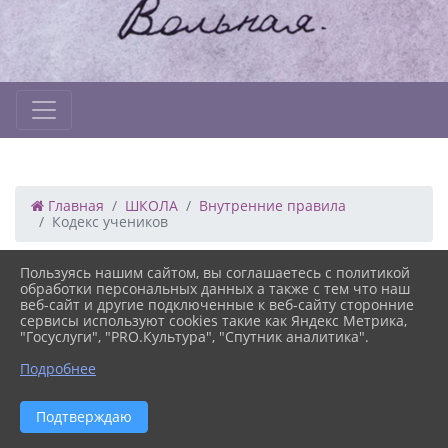
Главная
ШКОЛА
Внутренние правила
Кодекс учеников
15.03.2021 11:11
230
Пользуясь нашим сайтом, вы соглашаетесь с политикой
КОДЕКС УЧЕНИКОВ
обработки персональных данных а также с тем что наш
веб-сайт и другие подключенные к веб-сайту сторонние
сервисы используют cookies такие как Яндекс Метрика,
Ни один ребенок на Земле не похож на другого. У
"Госуслуги", "PRO.Культура", "Спутник аналитика".
каждого свои внешность, характер, способности,
окружение. Это делает его уникальной и неповторимой
Подробнее
личностью. В то же время по своей человеческой
ценности ни одна личность не отличается от другой – они
Версия сайта для
одинаково ценны. Каждый ребенок, подобно всем другим
Подтверждаю
слабовидящих
людям на свете, в полной мере наделен человеческим
достоинством и человеческими правами, которые