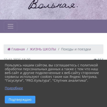
Главная
ЖИЗНЬ ШКОЛЫ
Походы и поездки
22.11.2021 15:20
564
ПОХОДЫ И ПОЕЗДКИ
Пользуясь нашим сайтом, вы соглашаетесь с политикой
обработки персональных данных а также с тем что наш
веб-сайт и другие подключенные к веб-сайту сторонние
сервисы используют cookies такие как Яндекс Метрика,
Поход 2 класса
"Госуслуги", "PRO.Культура", "Спутник аналитика".
Подробнее
Поездка в Ростов
Версия сайта для
Подтверждаю
слабовидящих
НА АЛТАЕ