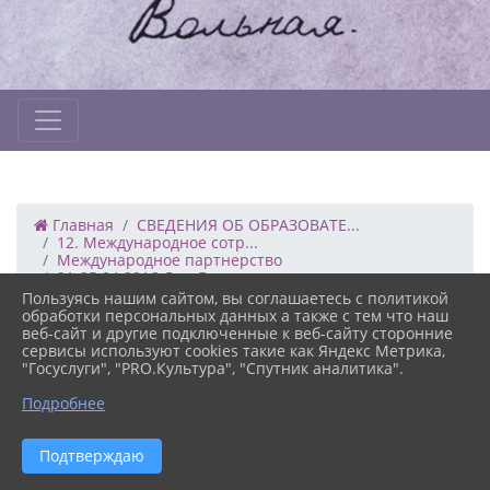
Главная
СВЕДЕНИЯ ОБ ОБРАЗОВАТЕ...
12. Международное сотр...
Международное партнерство
21-25.04.2016 Дни Герм...
Пользуясь нашим сайтом, вы соглашаетесь с политикой
обработки персональных данных а также с тем что наш
веб-сайт и другие подключенные к веб-сайту сторонние
15.03.2021 11:33
25
сервисы используют cookies такие как Яндекс Метрика,
21-25.04.2016 ДНИ ГЕРМАНИИ В ЯРОСЛАВЛЕ
"Госуслуги", "PRO.Культура", "Спутник аналитика".
Подробнее
Версия сайта для
Подтверждаю
слабовидящих