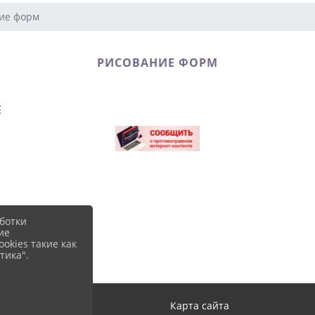
ие форм
РИСОВАНИЕ ФОРМ
Е
ботки
ие
okies такие как
тика".
ход
Карта сайта