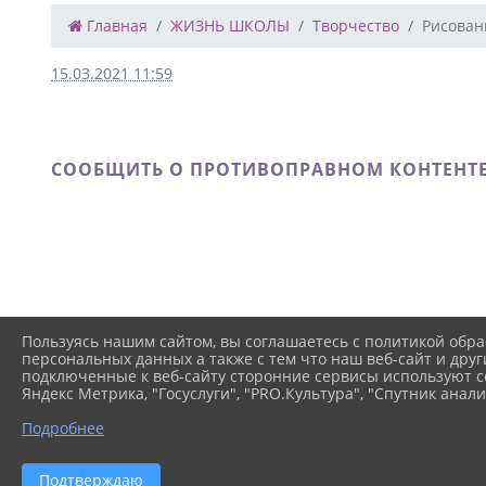
Главная
ЖИЗНЬ ШКОЛЫ
Творчество
Рисован
15.03.2021 11:59
СООБЩИТЬ О ПРОТИВОПРАВНОМ КОНТЕНТ
Пользуясь нашим сайтом, вы соглашаетесь с политикой обра
персональных данных а также с тем что наш веб-сайт и друг
подключенные к веб-сайту сторонние сервисы используют co
Яндекс Метрика, "Госуслуги", "PRO.Культура", "Спутник анали
Подробнее
2026 г. yarwald-school.ru
В
Подтверждаю