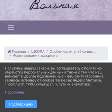
Главная
ШКОЛА
Особенности учебно-вос...
Формирование эмоционал...
Пользуясь нашим сайтом, вы соглашаетесь с политикой
15.03.2021 08:17
258
обработки персональных данных а также с тем что наш
ФОРМИРОВАНИЕ ЭМОЦИОНАЛЬНО-
веб-сайт и другие подключенные к веб-сайту сторонние
ОБРАЗНОЙ И ЧУВСТВЕННОЙ СФЕР ЛИЧНОСТИ
сервисы используют cookies такие как Яндекс Метрика,
"Госуслуги", "PRO.Культура", "Спутник аналитика".
УЧАЩИХСЯ
Подробнее
Версия сайта для
Подтверждаю
слабовидящих