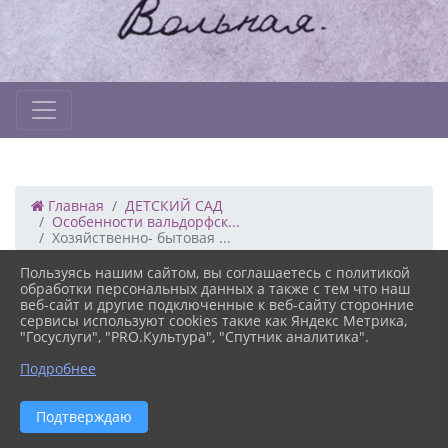
Главная
ДЕТСКИЙ САД
Особенности вальдорфск...
Хозяйственно- бытовая ...
Пользуясь нашим сайтом, вы соглашаетесь с политикой
обработки персональных данных а также с тем что наш
15.03.2021 07:01
80
веб-сайт и другие подключенные к веб-сайту сторонние
ХОЗЯЙСТВЕННО- БЫТОВАЯ ДЕЯТЕЛЬНОСТЬ
сервисы используют cookies такие как Яндекс Метрика,
"Госуслуги", "PRO.Культура", "Спутник аналитика".
Подробнее
Версия сайта для
Подтверждаю
слабовидящих