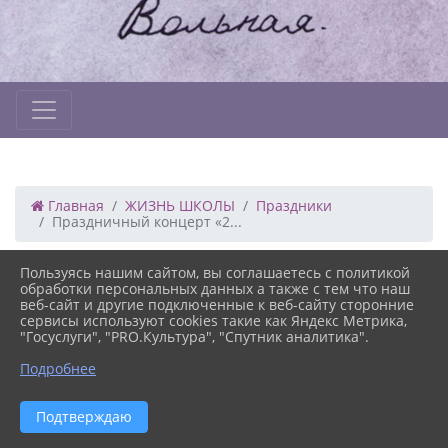
Главная
ЖИЗНЬ ШКОЛЫ
Праздники
Праздничный концерт «2...
18.03.2024 19:58
90
Пользуясь нашим сайтом, вы соглашаетесь с политикой
ПРАЗДНИЧНЫЙ КОНЦЕРТ «23+8»
обработки персональных данных а также с тем что наш
веб-сайт и другие подключенные к веб-сайту сторонние
сервисы используют cookies такие как Яндекс Метрика,
"Госуслуги", "PRO.Культура", "Спутник аналитика".
Подробнее
Версия сайта для
Подтверждаю
слабовидящих