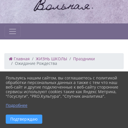
Главная
ЖИЗНЬ ШКОЛЫ
Праздники
Ожидание Рождества
18.03.2024 19:45
41
Пользуясь нашим сайтом, вы соглашаетесь с политикой
ОЖИДАНИЕ РОЖДЕСТВА
обработки персональных данных а также с тем что наш
веб-сайт и другие подключенные к веб-сайту сторонние
сервисы используют cookies такие как Яндекс Метрика,
"Госуслуги", "PRO.Культура", "Спутник аналитика".
Подробнее
Версия сайта для
Подтверждаю
слабовидящих