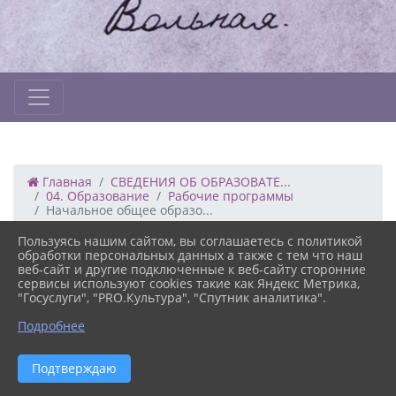
Главная
СВЕДЕНИЯ ОБ ОБРАЗОВАТЕ...
04. Образование
Рабочие программы
Начальное общее образо...
Пользуясь нашим сайтом, вы соглашаетесь с политикой
02.10.2023 17:16
143
обработки персональных данных а также с тем что наш
НАЧАЛЬНОЕ ОБЩЕЕ ОБРАЗОВАНИЕ
веб-сайт и другие подключенные к веб-сайту сторонние
сервисы используют cookies такие как Яндекс Метрика,
"Госуслуги", "PRO.Культура", "Спутник аналитика".
ФАЙЛЫ
Подробнее
Версия сайта для
Русский язык_1-4 классы_2025-2026 уч.год
Подтверждаю
слабовидящих