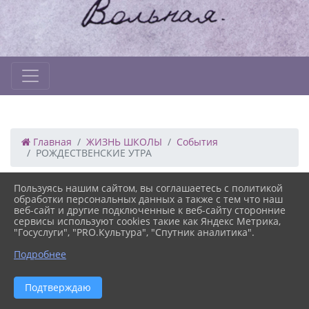
Главная
ЖИЗНЬ ШКОЛЫ
События
РОЖДЕСТВЕНСКИЕ УТРА
Пользуясь нашим сайтом, вы соглашаетесь с политикой
11.12.2022 18:31
42
обработки персональных данных а также с тем что наш
РОЖДЕСТВЕНСКИЕ УТРА
веб-сайт и другие подключенные к веб-сайту сторонние
сервисы используют cookies такие как Яндекс Метрика,
"Госуслуги", "PRO.Культура", "Спутник аналитика".
Подробнее
Версия сайта для
Подтверждаю
слабовидящих