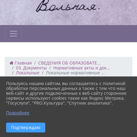
Главная
СВЕДЕНИЯ ОБ ОБРАЗОВАТЕ...
03. Документы
Нормативные акты и док...
Локальные
Локальные нормативные ...
Пользуясь нашим сайтом, вы соглашаетесь с политикой
26.10.2022 08:35
36
обработки персональных данных а также с тем что наш
ЛОКАЛЬНЫЕ НОРМАТИВНЫЕ АКТЫ,
веб-сайт и другие подключенные к веб-сайту сторонние
сервисы используют cookies такие как Яндекс Метрика,
РЕГЛАМЕНТИРУЮЩИЕ ПРАВА,
"Госуслуги", "PRO.Культура", "Спутник аналитика".
ОБЯЗАННОСТИ, МЕРЫ СОЦИАЛЬНОЙ
ПОДДЕРЖКИ ОБУЧАЮЩИХСЯ ОО
Подробнее
Версия сайта для
Подтверждаю
слабовидящих
СООБЩИТЬ О ПРОТИВОПРАВНОМ КОНТЕНТЕ