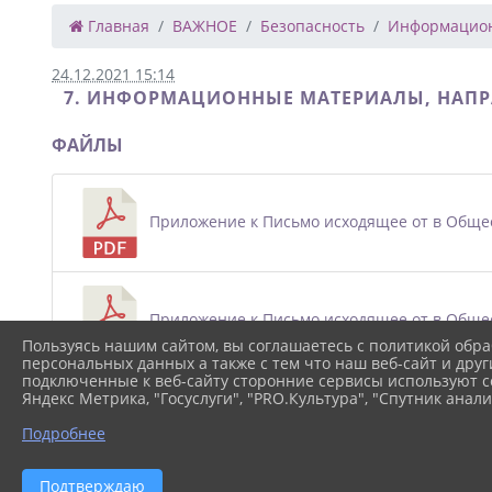
Главная
ВАЖНОЕ
Безопасность
Информационн
24.12.2021 15:14
7. ИНФОРМАЦИОННЫЕ МАТЕРИАЛЫ, НАПР
ФАЙЛЫ
Приложение к Письмо исходящее от в Общео
Приложение к Письмо исходящее от в Общео
Пользуясь нашим сайтом, вы соглашаетесь с политикой обра
персональных данных а также с тем что наш веб-сайт и друг
подключенные к веб-сайту сторонние сервисы используют co
Яндекс Метрика, "Госуслуги", "PRO.Культура", "Спутник анали
Приложение к Письмо исходящее от в Общео
Подробнее
Подтверждаю